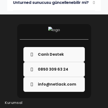
Unturned sunucusu güncellenebilir mi?
Canlı Destek
0850 309 63 24
info@netlack.com
Kurumsal