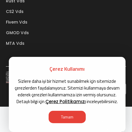
Rust Vds
CS2 Vds
Fivem Vds
GMOD Vds
MTA Vds
Çerez Kullanımı
BTK
Sizlere daha iyi bir hizmet sunabilmek için sitemizde
çerezlerden faydalanıyoruz. Sitemizi kullanmaya devam
ederek çerezleri kullanmamıza izin vermiş olursunuz.
Detaylı bilgi için
inceleyebilirsiniz.
Çerez Politikamızı
Copyright © 2026 Tüm Hakları Saklıdır.
Tamam