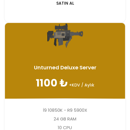
SATIN AL
Unturned Deluxe Server
1100 ₺
+KDV / Aylık
İ9 10850K - R9 5900X
24 GB RAM
10 CPU