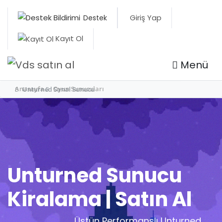
Giriş Yap
Destek
Kayıt Ol
Menü
Anasayfa
Oyun Sunucuları
Unturned Sanal Sunucu
Unturned Sunucu
Kiralama | Satın Al
Üstün Performanslı Unturned