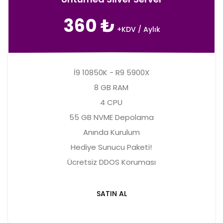
360 ₺
+KDV / Aylık
İ9 10850K - R9 5900X
8 GB RAM
4 CPU
55 GB NVME Depolama
Anında Kurulum
Hediye Sunucu Paketi!
Ücretsiz DDOS Koruması
SATIN AL