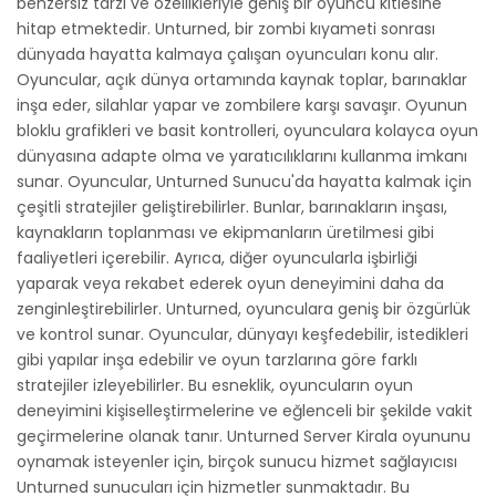
benzersiz tarzı ve özellikleriyle geniş bir oyuncu kitlesine
hitap etmektedir. Unturned, bir zombi kıyameti sonrası
dünyada hayatta kalmaya çalışan oyuncuları konu alır.
Oyuncular, açık dünya ortamında kaynak toplar, barınaklar
inşa eder, silahlar yapar ve zombilere karşı savaşır. Oyunun
bloklu grafikleri ve basit kontrolleri, oyunculara kolayca oyun
dünyasına adapte olma ve yaratıcılıklarını kullanma imkanı
sunar. Oyuncular, Unturned Sunucu'da hayatta kalmak için
çeşitli stratejiler geliştirebilirler. Bunlar, barınakların inşası,
kaynakların toplanması ve ekipmanların üretilmesi gibi
faaliyetleri içerebilir. Ayrıca, diğer oyuncularla işbirliği
yaparak veya rekabet ederek oyun deneyimini daha da
zenginleştirebilirler. Unturned, oyunculara geniş bir özgürlük
ve kontrol sunar. Oyuncular, dünyayı keşfedebilir, istedikleri
gibi yapılar inşa edebilir ve oyun tarzlarına göre farklı
stratejiler izleyebilirler. Bu esneklik, oyuncuların oyun
deneyimini kişiselleştirmelerine ve eğlenceli bir şekilde vakit
geçirmelerine olanak tanır. Unturned Server Kirala oyununu
oynamak isteyenler için, birçok sunucu hizmet sağlayıcısı
Unturned sunucuları için hizmetler sunmaktadır. Bu