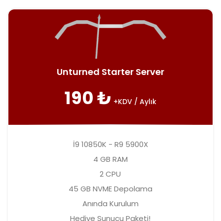
Unturned Starter Server
190 ₺
+KDV / Aylık
İ9 10850K - R9 5900X
4 GB RAM
2 CPU
45 GB NVME Depolama
Anında Kurulum
Hediye Sunucu Paketi!