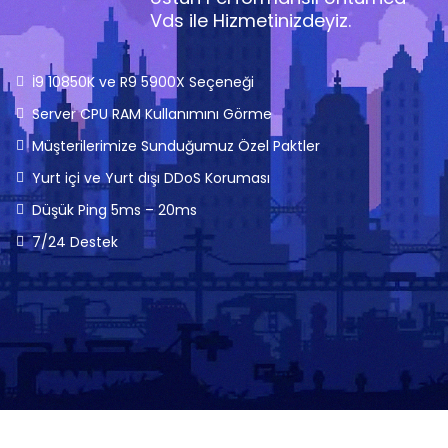
Vds ile Hizmetinizdeyiz.
İ9 10850K ve R9 5900X Seçeneği
Server CPU RAM Kullanımını Görme
Müşterilerimize Sunduğumuz Özel Paktler
Yurt içi ve Yurt dışı DDoS Koruması
Düşük Ping 5ms – 20ms
7/24 Destek