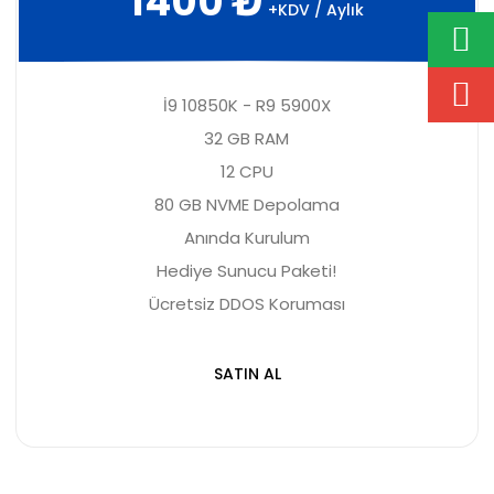
1400 ₺
+KDV / Aylık
İ9 10850K - R9 5900X
32 GB RAM
12 CPU
80 GB NVME Depolama
Anında Kurulum
Hediye Sunucu Paketi!
Ücretsiz DDOS Koruması
SATIN AL