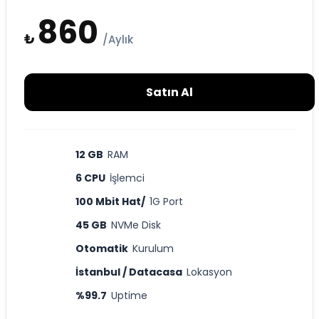
860
₺
/Aylık
Satın Al
12 GB
RAM
6 CPU
İşlemci
100 Mbit Hat/
1G Port
45 GB
NVMe Disk
Otomatik
Kurulum
İstanbul / Datacasa
Lokasyon
%99.7
Uptime