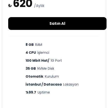
620
₺
/Aylık
Satın Al
8 GB
RAM
4 CPU
İşlemci
100 Mbit Hat/
1G Port
35 GB
NVMe Disk
Otomatik
Kurulum
İstanbul / Datacasa
Lokasyon
%99.7
Uptime