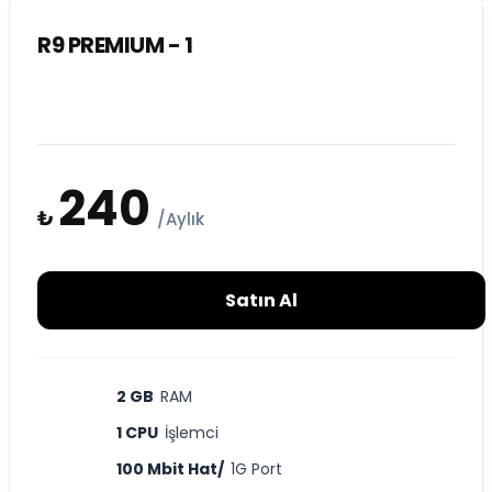
R9 PREMIUM - 1
240
₺
/Aylık
Satın Al
2 GB
RAM
1 CPU
İşlemci
100 Mbit Hat/
1G Port