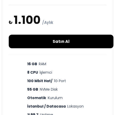
1.100
₺
/Aylık
Satın Al
16 GB
RAM
8 CPU
İşlemci
100 Mbit Hat/
1G Port
55 GB
NVMe Disk
Otomatik
Kurulum
İstanbul / Datacasa
Lokasyon
%99.7
Uptime