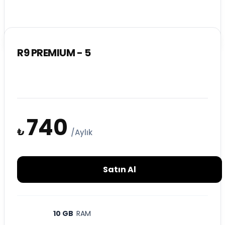
R9 PREMIUM - 5
740
₺
/Aylık
Satın Al
10 GB
RAM