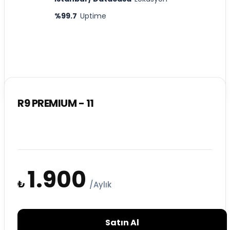
%99.7
Uptime
R9 PREMIUM - 11
1.900
₺
/Aylık
Satın Al