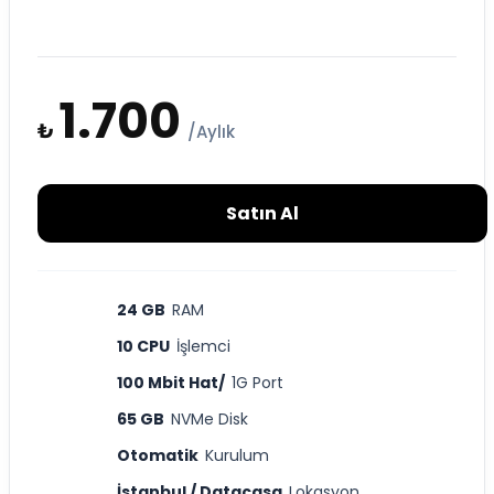
1.700
₺
/Aylık
Satın Al
24 GB
RAM
10 CPU
İşlemci
100 Mbit Hat/
1G Port
65 GB
NVMe Disk
Otomatik
Kurulum
İstanbul / Datacasa
Lokasyon