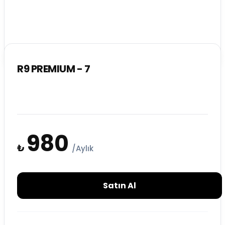
R9 PREMIUM - 7
980
₺
/Aylık
Satın Al