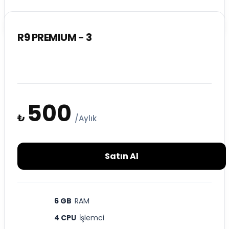
R9 PREMIUM - 3
500
₺
/Aylık
Satın Al
6 GB
RAM
4 CPU
İşlemci