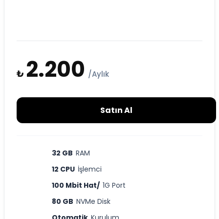
2.200
₺
/Aylık
Satın Al
32 GB
RAM
12 CPU
İşlemci
100 Mbit Hat/
1G Port
80 GB
NVMe Disk
Otomatik
Kurulum