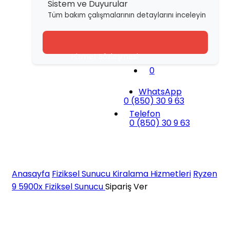
Sistem ve Duyurular
Tüm bakım çalışmalarının detaylarını inceleyin
Hizmet Sözleşmesi
0
Gizlilik Sözleşmesi
WhatsApp
İade Politikası
0 (850) 30 9 63
Telefon
Çerez Politikası
0 (850) 30 9 63
R9 5900x - 1
Anasayfa
Fiziksel Sunucu Kiralama Hizmetleri
Ryzen
9 5900x Fiziksel Sunucu
Sipariş Ver