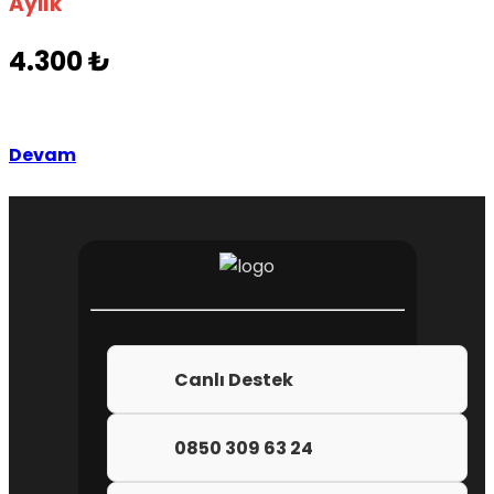
Aylık
4.300 ₺
Devam
Canlı Destek
0850 309 63 24