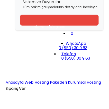
Sistem ve Duyurular
Tüm bakım çalışmalarının detaylarını inceleyin
Hizmet Sözleşmesi
0
Gizlilik Sözleşmesi
WhatsApp
İade Politikası
0 (850) 30 9 63
Telefon
Çerez Politikası
0 (850) 30 9 63
Enterprise Pro
Anasayfa
Web Hosting Paketleri
Kurumsal Hosting
Sipariş Ver